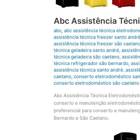
Abc Assistência Técn
abc
,
abc assistência técnica eletrodom
assistência técnica freezer santo andr
assistência técnica freezer são caetan
técnica geladeira santo andré
,
assistên
técnica geladeira são caetano
,
assistên
técnica refrigerador são bernardo
,
assi
assistência técnica santo andré
,
assist
caetano
,
conserto eletrodoméstico san
conserto eletrodoméstico são caetano
Abc Assistência Técnica Eletrodomést
conserto e manutenção eletrodoméstic
preferencial para conserto e manuten
Bernardo e São Caetano.