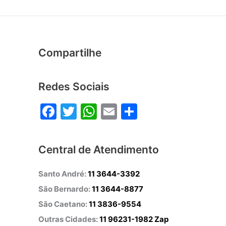
Compartilhe
Redes Sociais
F
T
W
E
S
a
w
h
m
h
c
itt
at
ai
ar
Central de Atendimento
e
er
s
l
e
b
A
Santo André:
11 3644-3392
o
p
São Bernardo:
11 3644-8877
o
p
São Caetano:
11 3836-9554
Outras Cidades:
k
11 96231-1982 Zap