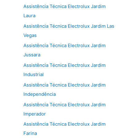
Assistência Técnica Electrolux Jardim
Laura
Assistência Técnica Electrolux Jardim Las
Vegas
Assistência Técnica Electrolux Jardim
Jussara
Assistência Técnica Electrolux Jardim
Industrial
Assistência Técnica Electrolux Jardim
Independência
Assistência Técnica Electrolux Jardim
Imperador
Assistência Técnica Electrolux Jardim
Farina