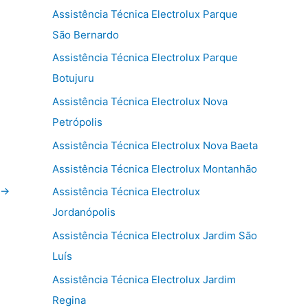
Assistência Técnica Electrolux Parque
São Bernardo
Assistência Técnica Electrolux Parque
Botujuru
Assistência Técnica Electrolux Nova
Petrópolis
Assistência Técnica Electrolux Nova Baeta
Assistência Técnica Electrolux Montanhão
→
Assistência Técnica Electrolux
Jordanópolis
Assistência Técnica Electrolux Jardim São
Luís
Assistência Técnica Electrolux Jardim
Regina