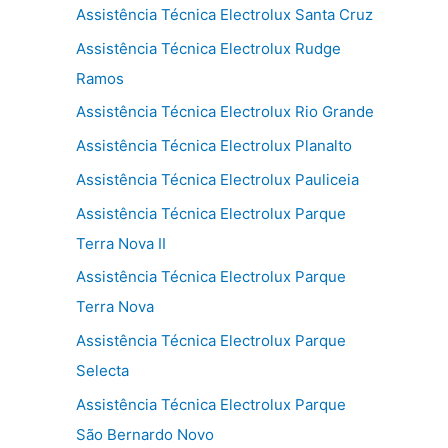
Assistência Técnica Electrolux Santa Cruz
Assistência Técnica Electrolux Rudge
Ramos
Assistência Técnica Electrolux Rio Grande
Assistência Técnica Electrolux Planalto
Assistência Técnica Electrolux Pauliceia
Assistência Técnica Electrolux Parque
Terra Nova II
Assistência Técnica Electrolux Parque
Terra Nova
Assistência Técnica Electrolux Parque
Selecta
Assistência Técnica Electrolux Parque
São Bernardo Novo