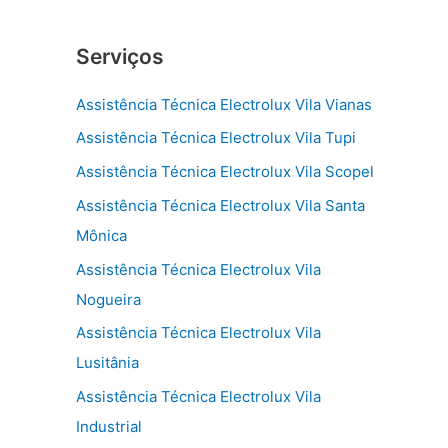
Serviços
Assistência Técnica Electrolux Vila Vianas
Assistência Técnica Electrolux Vila Tupi
Assistência Técnica Electrolux Vila Scopel
Assistência Técnica Electrolux Vila Santa
Mônica
Assistência Técnica Electrolux Vila
Nogueira
Assistência Técnica Electrolux Vila
Lusitânia
Assistência Técnica Electrolux Vila
Industrial