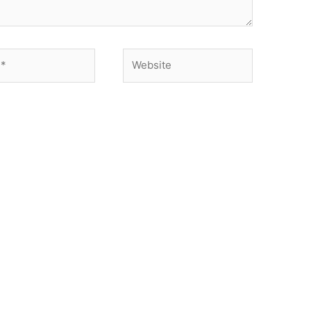
Website