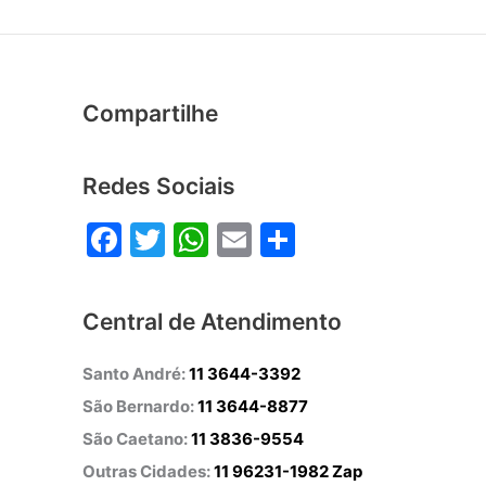
Compartilhe
Redes Sociais
F
T
W
E
S
a
w
h
m
h
c
itt
at
ai
ar
Central de Atendimento
e
er
s
l
e
b
A
Santo André:
11 3644-3392
o
p
São Bernardo:
11 3644-8877
o
p
São Caetano:
11 3836-9554
Outras Cidades:
k
11 96231-1982 Zap