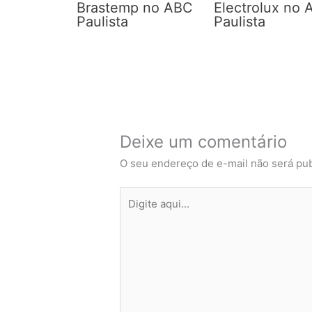
Brastemp no ABC
Electrolux no
Paulista
Paulista
Deixe um comentário
O seu endereço de e-mail não será pub
Digite
aqui...