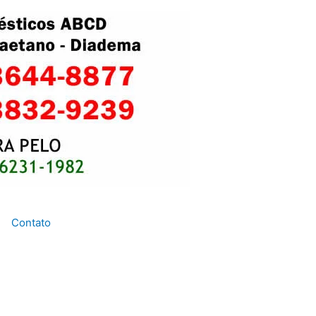
Contato