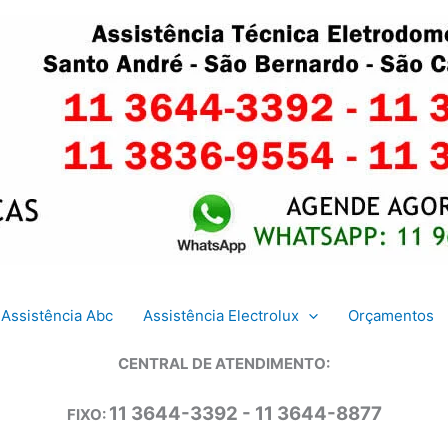
Assistência Abc
Assistência Electrolux
Orçamentos
CENTRAL DE ATENDIMENTO:
11 3644-3392 - 11 3644-8877
FIXO: