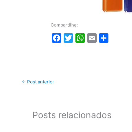
Compartilhe:
F
T
W
E
S
a
w
h
m
h
c
itt
at
ai
ar
e
er
s
l
e
b
A
←
Post anterior
o
p
o
p
k
Posts relacionados