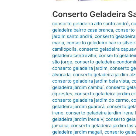
Conserto Geladeira S
conserto geladeira alto santo andré
,
co
geladeira bairro casa branca
,
conserto 
jardim santo andré
,
conserto geladeira 
maria
,
conserto geladeira bairro silveir
camilópolis
,
conserto geladeira capua
geladeira centreville
,
conserto geladei
são jorge
,
conserto geladeira condomí
conserto geladeira jardim
,
conserto ge
alvorada
,
conserto geladeira jardim alz
conserto geladeira jardim bela vista
,
co
geladeira jardim cambuí
,
conserto gela
ciprestes
,
conserto geladeira jardim cr
conserto geladeira jardim do carmo
,
co
geladeira jardim guarará
,
conserto gel
irene
,
conserto geladeira jardim irene I
geladeira jardim irene V
,
conserto gela
jamaica
,
conserto geladeira jardim las
geladeira jardim magali
,
conserto gelad