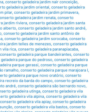
na
,
conserto geladeira jardim nair conceição
,
to geladeira jardim oriental
,
conserto geladeira
m pilar
,
conserto geladeira jardim primavera
,
onserto geladeira jardim renata
,
conserto
a jardim riviera
,
conserto geladeira jardim santa
o alberto
,
conserto geladeira jardim santo andré
,
o
,
conserto geladeira jardim santo antônio de
na
,
conserto geladeira jardim sorocaba
,
conserto
ira jardim telles de menezes
,
conserto geladeira
 vila rica
,
conserto geladeira paranapiacaba
,
,
conserto geladeira parque bandeirantes
,
conserto
 geladeira parque do pedroso
,
conserto geladeira
adeira parque gerassi
,
conserto geladeira parque
ão ramalho
,
conserto geladeira parque marajoara I
,
erto geladeira parque novo oratório
,
conserto
ira recreio da barda do campo
,
conserto geladeira
nto andré
,
conserto geladeira são bernardo novo
,
nserto geladeira utinga
,
conserto geladeira vila
erto geladeira vila alpina
,
conserto geladeira vila
,
conserto geladeira vila apiay
,
conserto geladeira
ssunção
,
conserto geladeira vila bastos
,
conserto