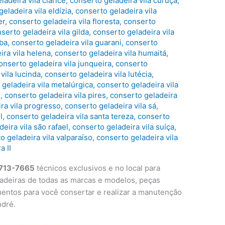
ladeira vila clarice
,
conserto geladeira vila curuça
,
eladeira vila eldízia
,
conserto geladeira vila
er
,
conserto geladeira vila floresta
,
conserto
serto geladeira vila gilda
,
conserto geladeira vila
aba
,
conserto geladeira vila guarani
,
conserto
ira vila helena
,
conserto geladeira vila humaitá
,
onserto geladeira vila junqueira
,
conserto
vila lucinda
,
conserto geladeira vila lutécia
,
 geladeira vila metalúrgica
,
conserto geladeira vila
s
,
conserto geladeira vila pires
,
conserto geladeira
ra vila progresso
,
conserto geladeira vila sá
,
l
,
conserto geladeira vila santa tereza
,
conserto
eira vila são rafael
,
conserto geladeira vila suíça
,
o geladeira vila valparaíso
,
conserto geladeira vila
a II
3713-7665
técnicos exclusivos e no local para
adeiras de todas as marcas e modelos, peças
mentos para você consertar e realizar a manutenção
ndré.