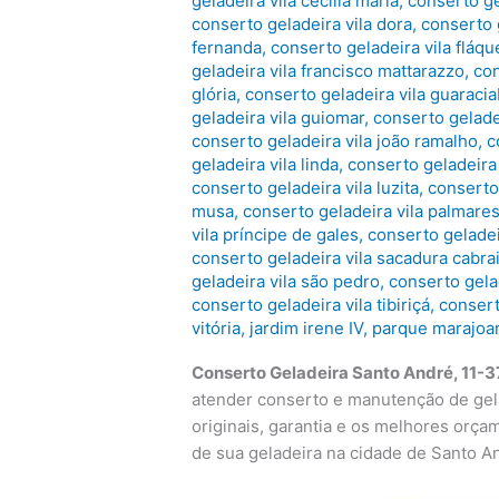
geladeira vila cecília maria
,
conserto ge
conserto geladeira vila dora
,
conserto g
fernanda
,
conserto geladeira vila fláqu
geladeira vila francisco mattarazzo
,
con
glória
,
conserto geladeira vila guaraci
geladeira vila guiomar
,
conserto gelade
conserto geladeira vila joão ramalho
,
c
geladeira vila linda
,
conserto geladeira 
conserto geladeira vila luzita
,
conserto
musa
,
conserto geladeira vila palmare
vila príncipe de gales
,
conserto geladei
conserto geladeira vila sacadura cabrai
geladeira vila são pedro
,
conserto gelad
conserto geladeira vila tibiriçá
,
consert
vitória
,
jardim irene IV
,
parque marajoar
Conserto Geladeira Santo André, 11-
atender conserto e manutenção de gel
originais, garantia e os melhores orça
de sua geladeira na cidade de Santo A