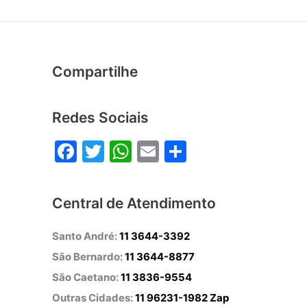
Compartilhe
Redes Sociais
F
T
W
E
S
a
w
h
m
h
c
itt
at
ai
ar
Central de Atendimento
e
er
s
l
e
b
A
Santo André:
11 3644-3392
o
p
São Bernardo:
11 3644-8877
o
p
São Caetano:
11 3836-9554
Outras Cidades:
k
11 96231-1982 Zap