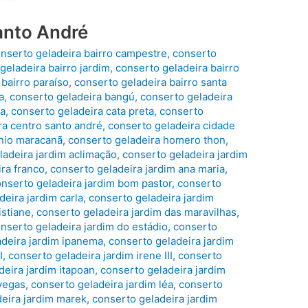
anto André
nserto geladeira bairro campestre
,
conserto
geladeira bairro jardim
,
conserto geladeira bairro
bairro paraíso
,
conserto geladeira bairro santa
a
,
conserto geladeira bangú
,
conserto geladeira
va
,
conserto geladeira cata preta
,
conserto
ra centro santo andré
,
conserto geladeira cidade
nio maracanã
,
conserto geladeira homero thon
,
ladeira jardim aclimação
,
conserto geladeira jardim
ira franco
,
conserto geladeira jardim ana maria
,
nserto geladeira jardim bom pastor
,
conserto
deira jardim carla
,
conserto geladeira jardim
istiane
,
conserto geladeira jardim das maravilhas
,
nserto geladeira jardim do estádio
,
conserto
adeira jardim ipanema
,
conserto geladeira jardim
I
,
conserto geladeira jardim irene III
,
conserto
deira jardim itapoan
,
conserto geladeira jardim
 vegas
,
conserto geladeira jardim léa
,
conserto
eira jardim marek
,
conserto geladeira jardim