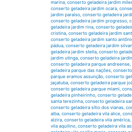
marina
,
conserto geladeira jardim mile
conserto geladeira jardim ocara
,
conser
jardim paraíso
,
conserto geladeira jardi
conserto geladeira jardim progresso
,
c
geladeira jardim rina
,
conserto geladeir
cristina
,
conserto geladeira jardim sant
conserto geladeira jardim santo antôni
pádua
,
conserto geladeira jardim silva
geladeira jardim stella
,
conserto gelade
jardim utinga
,
conserto geladeira jardim
conserto geladeira parque andreense
geladeira parque das nações
,
conserto
parque eramos assunção
,
conserto gel
jaçatuba
,
conserto geladeira parque jo
conserto geladeira parque miami
,
cons
geladeira pinheirinho
,
conserto gelade
santa terezinha
,
conserto geladeira sa
conserto geladeira sítio dos vianas
,
co
alba
,
conserto geladeira vila alice
,
cons
alzira
,
conserto geladeira vila américa
vila aquilino
,
conserto geladeira vila a